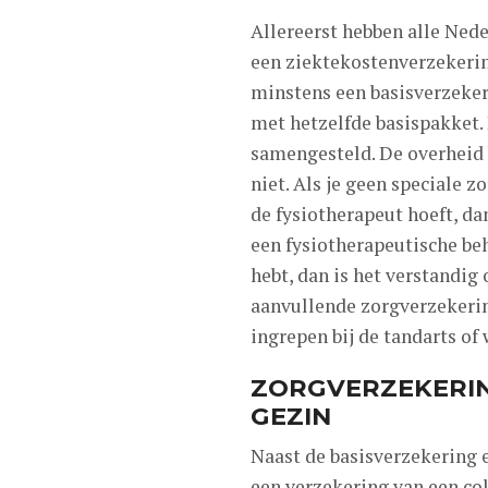
Allereerst hebben alle Ned
een ziektekostenverzekering
minstens een basisverzeker
met hetzelfde basispakket. 
samengesteld. De overheid 
niet. Als je geen speciale z
de fysiotherapeut hoeft, da
een fysiotherapeutische beh
hebt, dan is het verstandi
aanvullende zorgverzekerin
ingrepen bij de tandarts of
ZORGVERZEKERIN
GEZIN
Naast de basisverzekering 
een verzekering van een coll