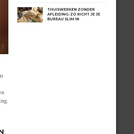
THUISWERKEN ZONDER
AFLEIDING: ZO RICHT JE JE
BUREAU SLIM IN
om
en
ing.
N