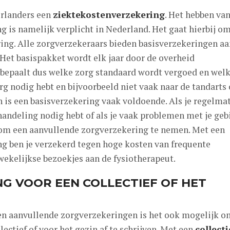
erlanders een
ziektekostenverzekering
. Het hebben va
 is namelijk verplicht in Nederland. Het gaat hierbij o
ing. Alle zorgverzekeraars bieden basisverzekeringen aa
Het basispakket wordt elk jaar door de overheid
bepaalt dus welke zorg standaard wordt vergoed en wel
org nodig hebt en bijvoorbeeld niet vaak naar de tandarts 
n is een basisverzekering vaak voldoende. Als je regelma
andeling nodig hebt of als je vaak problemen met je geb
g om een aanvullende zorgverzekering te nemen. Met een
g ben je verzekerd tegen hoge kosten van frequente
 wekelijkse bezoekjes aan de fysiotherapeut.
G VOOR EEN COLLECTIEF OF HET
en aanvullende zorgverzekeringen is het ook mogelijk o
ectief of voor het gezin af te schrijven. Met een
collect