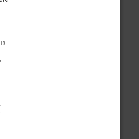
 18
n
k
r
a